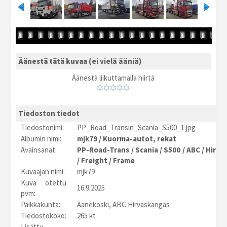
Äänestä tätä kuvaa
(ei vielä ääniä)
Äänestä liikuttamalla hiirtä
Tiedoston tiedot
Tiedostonimi:
PP_Road_Transin_Scania_S500_1.jpg
Albumin nimi:
mjk79
/
Kuorma-autot, rekat
Avainsanat:
PP-Road-Trans
/
Scania
/
S500
/
ABC
/
Hirva
/
Freight
/
Frame
Kuvaajan nimi:
mjk79
Kuva otettu
16.9.2025
pvm:
Paikkakunta:
Äänekoski, ABC Hirvaskangas
Tiedostokoko:
265 kt
Lisätty