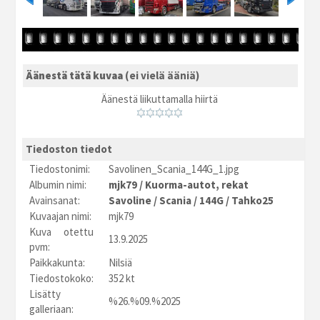
Äänestä tätä kuvaa
(ei vielä ääniä)
Äänestä liikuttamalla hiirtä
Tiedoston tiedot
Tiedostonimi:
Savolinen_Scania_144G_1.jpg
Albumin nimi:
mjk79
/
Kuorma-autot, rekat
Avainsanat:
Savoline
/
Scania
/
144G
/
Tahko25
Kuvaajan nimi:
mjk79
Kuva otettu
13.9.2025
pvm:
Paikkakunta:
Nilsiä
Tiedostokoko:
352 kt
Lisätty
%26.%09.%2025
galleriaan: