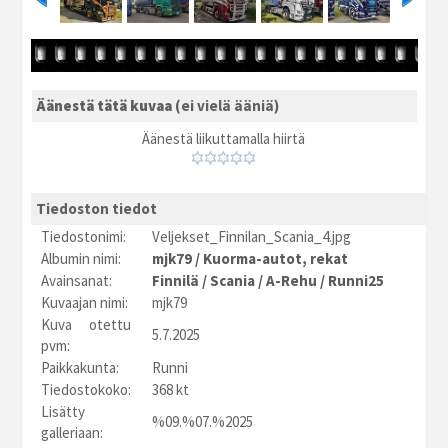
Äänestä tätä kuvaa
(ei vielä ääniä)
Äänestä liikuttamalla hiirtä
Tiedoston tiedot
Tiedostonimi:
Veljekset_Finnilan_Scania_4.jpg
Albumin nimi:
mjk79
/
Kuorma-autot, rekat
Avainsanat:
Finnilä
/
Scania
/
A-Rehu
/
Runni25
Kuvaajan nimi:
mjk79
Kuva otettu
5.7.2025
pvm:
Paikkakunta:
Runni
Tiedostokoko:
368 kt
Lisätty
%09.%07.%2025
galleriaan: