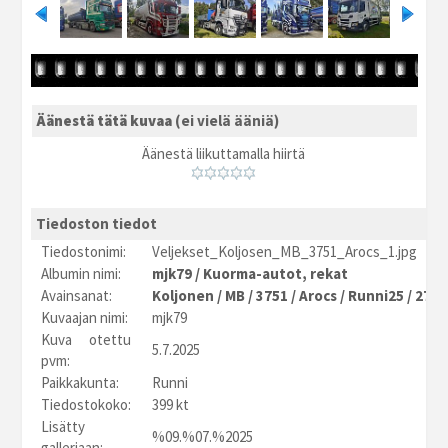
Äänestä tätä kuvaa
(ei vielä ääniä)
Äänestä liikuttamalla hiirtä
Tiedoston tiedot
Tiedostonimi:
Veljekset_Koljosen_MB_3751_Arocs_1.jpg
Albumin nimi:
mjk79
/
Kuorma-autot, rekat
Avainsanat:
Koljonen
/
MB
/
3751
/
Arocs
/
Runni25
/
27
Kuvaajan nimi:
mjk79
Kuva otettu
5.7.2025
pvm:
Paikkakunta:
Runni
Tiedostokoko:
399 kt
Lisätty
%09.%07.%2025
galleriaan: