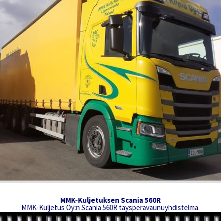
MMK-Kuljetuksen Scania 560R
MMK-Kuljetus Oy:n Scania 560R täysperävaunuyhdistelmä.