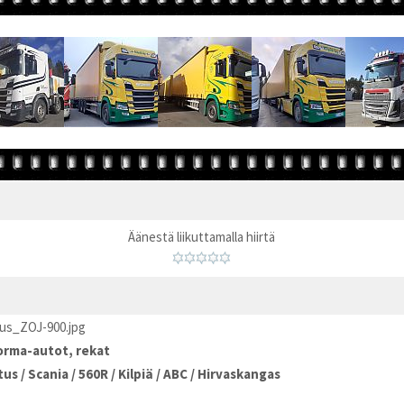
Äänestä liikuttamalla hiirtä
us_ZOJ-900.jpg
rma-autot, rekat
tus
/
Scania
/
560R
/
Kilpiä
/
ABC
/
Hirvaskangas