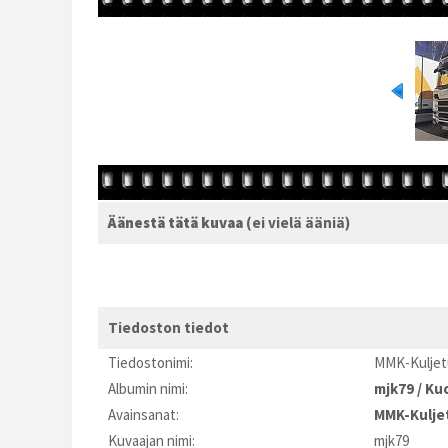
Äänestä tätä kuvaa
(ei vielä ääniä)
Tiedoston tiedot
Tiedostonimi:
MMK-Kuljet
Albumin nimi:
mjk79
/
Kuo
Avainsanat:
MMK-Kulje
Kuvaajan nimi:
mjk79