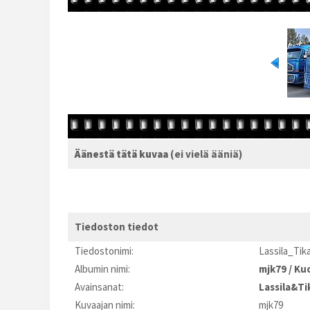
Äänestä tätä kuvaa
(ei vielä ääniä)
Tiedoston tiedot
Tiedostonimi:
Lassila_Ti
Albumin nimi:
mjk79
/
Kuo
Avainsanat:
Lassila&Ti
Kuvaajan nimi:
mjk79