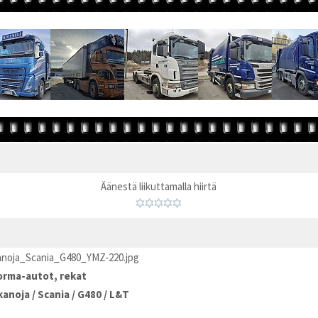
Äänestä liikuttamalla hiirtä
kanoja_Scania_G480_YMZ-220.jpg
rma-autot, rekat
kanoja
/
Scania
/
G480
/
L&T