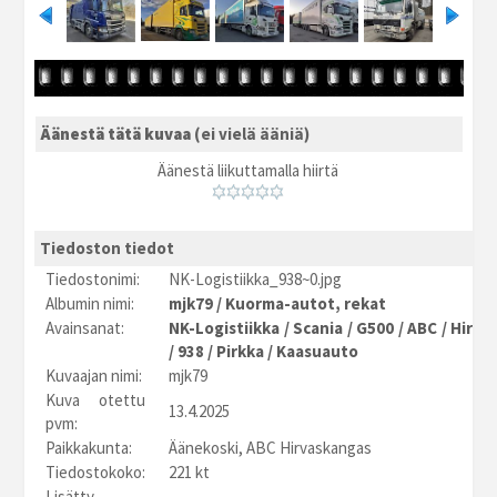
Äänestä tätä kuvaa
(ei vielä ääniä)
Äänestä liikuttamalla hiirtä
Tiedoston tiedot
Tiedostonimi:
NK-Logistiikka_938~0.jpg
Albumin nimi:
mjk79
/
Kuorma-autot, rekat
Avainsanat:
NK-Logistiikka
/
Scania
/
G500
/
ABC
/
Hirva
/
938
/
Pirkka
/
Kaasuauto
Kuvaajan nimi:
mjk79
Kuva otettu
13.4.2025
pvm:
Paikkakunta:
Äänekoski, ABC Hirvaskangas
Tiedostokoko:
221 kt
Lisätty