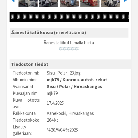
Äänestä tätä kuvaa
(ei vielä ääniä)
Äänestä liikuttamalla hiirtä
Tiedoston tiedot
Tiedostonimi:
Sisu_Polar_23.jpg
Albumin nimi:
mjk79
/
Kuorma-autot, rekat
Avainsanat:
Sisu
/
Polar
/
Hirvaskangas
Kuvaajan nimi:
mjk79
Kuva otettu
17.4.2025
pvm:
Paikkakunta:
Äänekoski, Hirvaskangas
Tiedostokoko:
264 kt
Lisätty
%20.%04.%2025
galleriaan: