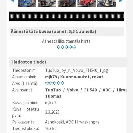
Äänestä tätä kuvaa
(äänet: 5/5 1 äänellä)
Äänestä liikuttamalla hiirtä
Tiedoston tiedot
Tiedostonimi:
TuoTuo_oy_n_Volvo_FH540_1.jpg
Albumin nimi:
mjk79
/
Kuorma-autot, rekat
Arvo (1 ääntä):
Avainsanat:
TuoTuo
/
Volvo
/
FH540
/
ABC
/
Hirvask
Tuomas
Kuvaajan nimi:
mjk79
Kuva otettu
3.3.2025
pvm:
Paikkakunta:
Äänekoski, ABC Hirvaskangas
Tiedostokoko:
263 kt