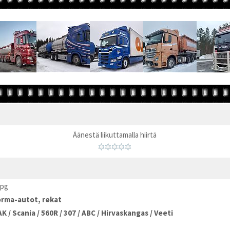
Äänestä liikuttamalla hiirtä
jpg
rma-autot, rekat
AK
/
Scania
/
560R
/
307
/
ABC
/
Hirvaskangas
/
Veeti