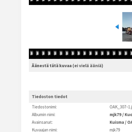
Äänestä tätä kuvaa
(ei vielä ääniä)
Tiedoston tiedot
Tiedostonimi:
OAK_307~1.
Albumin nimi:
mjk79
/
Kuo
Avainsanat:
Kuisma
/
O
Kuvaajan nimi:
mjk79