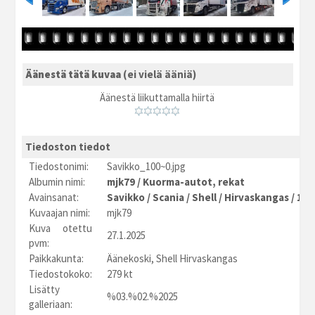
Äänestä tätä kuvaa
(ei vielä ääniä)
Äänestä liikuttamalla hiirtä
Tiedoston tiedot
Tiedostonimi:
Savikko_100~0.jpg
Albumin nimi:
mjk79
/
Kuorma-autot, rekat
Avainsanat:
Savikko
/
Scania
/
Shell
/
Hirvaskangas
/
100
Kuvaajan nimi:
mjk79
Kuva otettu
27.1.2025
pvm:
Paikkakunta:
Äänekoski, Shell Hirvaskangas
Tiedostokoko:
279 kt
Lisätty
%03.%02.%2025
galleriaan: