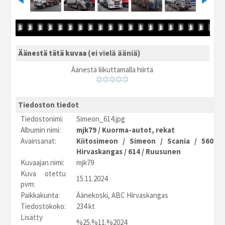
Äänestä tätä kuvaa
(ei vielä ääniä)
Äänestä liikuttamalla hiirtä
Tiedoston tiedot
Tiedostonimi:
Simeon_614.jpg
Albumin nimi:
mjk79
/
Kuorma-autot, rekat
Avainsanat:
Kiitosimeon
/
Simeon
/
Scania
/
560R
Hirvaskangas
/
614
/
Ruusunen
Kuvaajan nimi:
mjk79
Kuva otettu
15.11.2024
pvm:
Paikkakunta:
Äänekoski, ABC Hirvaskangas
Tiedostokoko:
234 kt
Lisätty
%25.%11.%2024