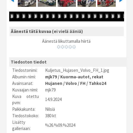
Äänestä tätä kuvaa
(ei vielä ääniä)
Äänestä liikuttamalla hiirtä
Tiedoston tiedot
Tiedostonimi:
Kuljetus_Hujasen_Volvo_FH_1.jpg
Albumin nimi:
mjk79
/
Kuorma-autot, rekat
Avainsanat:
Hujanen
/
Volvo
/
FH
/
Tahko24
Kuvaajan nimi:
mjk79
Kuva otettu
14.9.2024
pvm:
Paikkakunta:
Nilsiä
Tiedostokoko:
380 kt
Lisätty
%26.%09.%2024
galleriaan: