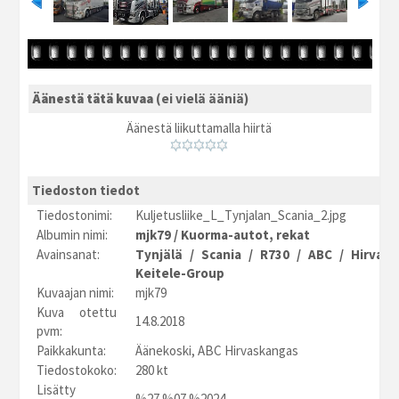
Äänestä tätä kuvaa
(ei vielä ääniä)
Äänestä liikuttamalla hiirtä
Tiedoston tiedot
Tiedostonimi:
Kuljetusliike_L_Tynjalan_Scania_2.jpg
Albumin nimi:
mjk79
/
Kuorma-autot, rekat
Avainsanat:
Tynjälä
/
Scania
/
R730
/
ABC
/
Hirvask
Keitele-Group
Kuvaajan nimi:
mjk79
Kuva otettu
14.8.2018
pvm:
Paikkakunta:
Äänekoski, ABC Hirvaskangas
Tiedostokoko:
280 kt
Lisätty
%27.%07.%2024