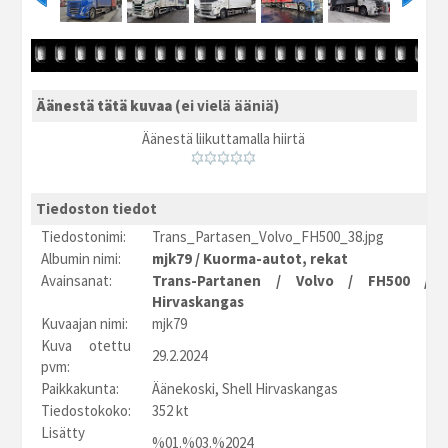
Äänestä tätä kuvaa
(ei vielä ääniä)
Äänestä liikuttamalla hiirtä
Tiedoston tiedot
Tiedostonimi:
Trans_Partasen_Volvo_FH500_38.jpg
Albumin nimi:
mjk79
/
Kuorma-autot, rekat
Avainsanat:
Trans-Partanen
/
Volvo
/
FH500
/
Hirvaskangas
Kuvaajan nimi:
mjk79
Kuva otettu
29.2.2024
pvm:
Paikkakunta:
Äänekoski, Shell Hirvaskangas
Tiedostokoko:
352 kt
Lisätty
%01.%03.%2024