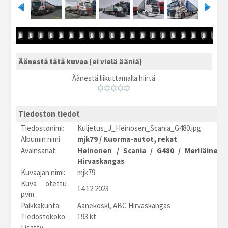
Äänestä tätä kuvaa
(ei vielä ääniä)
Äänestä liikuttamalla hiirtä
Tiedoston tiedot
Tiedostonimi:
Kuljetus_J_Heinosen_Scania_G480.jpg
Albumin nimi:
mjk79
/
Kuorma-autot, rekat
Avainsanat:
Heinonen
/
Scania
/
G480
/
Meriläinen
Hirvaskangas
Kuvaajan nimi:
mjk79
Kuva otettu
14.12.2023
pvm:
Paikkakunta:
Äänekoski, ABC Hirvaskangas
Tiedostokoko:
193 kt
Lisätty