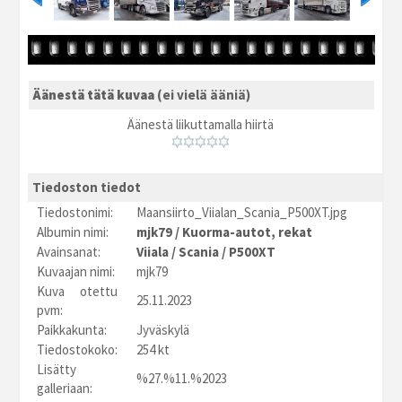
Äänestä tätä kuvaa
(ei vielä ääniä)
Äänestä liikuttamalla hiirtä
Tiedoston tiedot
Tiedostonimi:
Maansiirto_Viialan_Scania_P500XT.jpg
Albumin nimi:
mjk79
/
Kuorma-autot, rekat
Avainsanat:
Viiala
/
Scania
/
P500XT
Kuvaajan nimi:
mjk79
Kuva otettu
25.11.2023
pvm:
Paikkakunta:
Jyväskylä
Tiedostokoko:
254 kt
Lisätty
%27.%11.%2023
galleriaan: