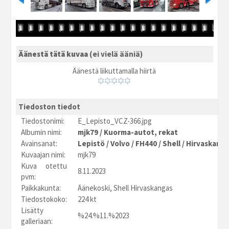
Äänestä tätä kuvaa
(ei vielä ääniä)
Äänestä liikuttamalla hiirtä
Tiedoston tiedot
Tiedostonimi:
E_Lepisto_VCZ-366.jpg
Albumin nimi:
mjk79
/
Kuorma-autot, rekat
Avainsanat:
Lepistö
/
Volvo
/
FH440
/
Shell
/
Hirvaskang
Kuvaajan nimi:
mjk79
Kuva otettu
8.11.2023
pvm:
Paikkakunta:
Äänekoski, Shell Hirvaskangas
Tiedostokoko:
224 kt
Lisätty
%24.%11.%2023
galleriaan: