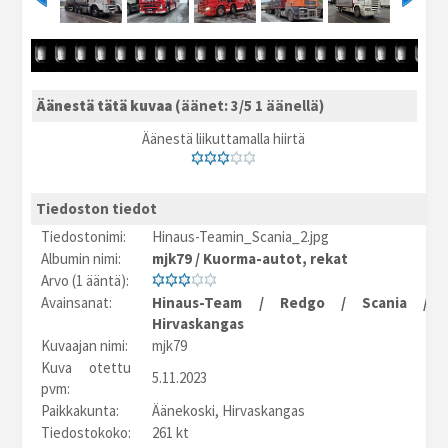
Äänestä tätä kuvaa
(äänet: 3/5 1 äänellä)
Äänestä liikuttamalla hiirtä
Tiedoston tiedot
Tiedostonimi:
Hinaus-Teamin_Scania_2.jpg
Albumin nimi:
mjk79
/
Kuorma-autot, rekat
Arvo (1 ääntä):
Avainsanat:
Hinaus-Team
/
Redgo
/
Scania
/
Hirvaskangas
Kuvaajan nimi:
mjk79
Kuva otettu
5.11.2023
pvm:
Paikkakunta:
Äänekoski, Hirvaskangas
Tiedostokoko:
261 kt