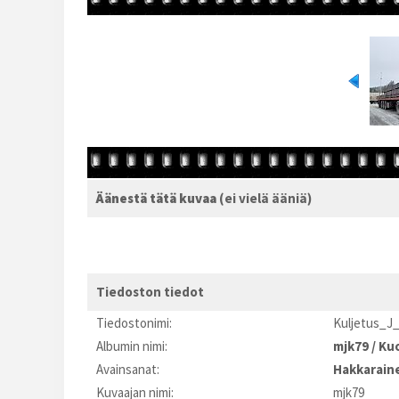
Äänestä tätä kuvaa
(ei vielä ääniä)
Tiedoston tiedot
Tiedostonimi:
Kuljetus_J
Albumin nimi:
mjk79
/
Kuo
Avainsanat:
Hakkarain
Kuvaajan nimi:
mjk79