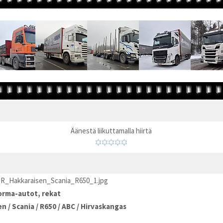
Äänestä liikuttamalla hiirtä
_R_Hakkaraisen_Scania_R650_1.jpg
rma-autot, rekat
en
/
Scania
/
R650
/
ABC
/
Hirvaskangas