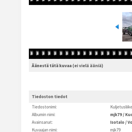
Äänestä tätä kuvaa
(ei vielä ääniä)
Tiedoston tiedot
Tiedostonimi:
Kuljetuslii
Albumin nimi:
mjk79
/
Kuo
Avainsanat:
Isotalo
/
V
Kuvaajan nimi:
mjk79