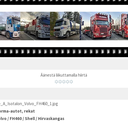
Äänestä liikuttamalla hiirtä
ke_A_Isotalon_Volvo_FH460_1.jpg
rma-autot, rekat
olvo
/
FH460
/
Shell
/
Hirvaskangas