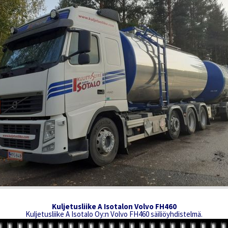
Kuljetusliike A Isotalon Volvo FH460
Kuljetusliike A Isotalo Oy:n Volvo FH460 säiliöyhdistelmä.