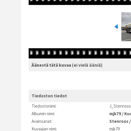
Äänestä tätä kuvaa
(ei vielä ääniä)
Tiedoston tiedot
Tiedostonimi:
J_Stenroos
Albumin nimi:
mjk79
/
Kuo
Avainsanat:
Stenroos
Kuvaajan nimi:
mjk79