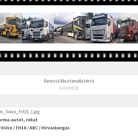
Äänestä liikuttamalla hiirtä
in_Volvo_FH16_1.jpg
rma-autot, rekat
/
Volvo
/
FH16
/
ABC
/
Hirvaskangas