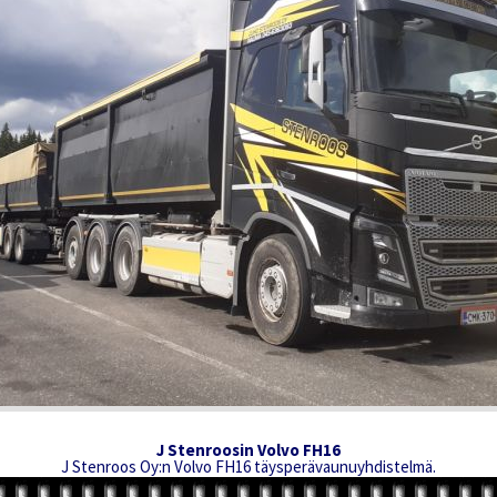
J Stenroosin Volvo FH16
J Stenroos Oy:n Volvo FH16 täysperävaunuyhdistelmä.