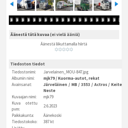
Äänestä tätä kuvaa
(ei vielä ääniä)
Äänestä liikuttamalla hiirtä
Tiedoston tiedot
Tiedostonimi:
Jarvelainen_MOU-847.jpg
Albumin nimi:
mjk79
/
Kuorma-autot, rekat
Avainsanat:
Järveläinen
/
MB
/
3553
/
Actros
/
Keitele
Neste
Kuvaajan nimi:
mjk79
Kuva otettu
2.6.2023
pvm:
Paikkakunta:
Äänekoski
Tiedostokoko:
387 kt
Lisätty