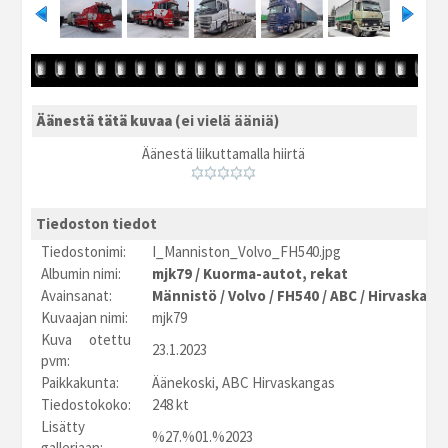
Äänestä tätä kuvaa
(ei vielä ääniä)
Äänestä liikuttamalla hiirtä
Tiedoston tiedot
Tiedostonimi:
I_Manniston_Volvo_FH540.jpg
Albumin nimi:
mjk79
/
Kuorma-autot, rekat
Avainsanat:
Männistö
/
Volvo
/
FH540
/
ABC
/
Hirvaskang
Kuvaajan nimi:
mjk79
Kuva otettu
23.1.2023
pvm:
Paikkakunta:
Äänekoski, ABC Hirvaskangas
Tiedostokoko:
248 kt
Lisätty
%27.%01.%2023
galleriaan: