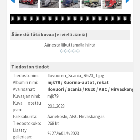
Äänestä tätä kuvaa
(ei vielä ääniä)
Äänestä liikuttamalla hiirtä
Tiedoston tiedot
Tiedostonimi:
Ilovuoren_Scania_R620_1.jpg
Albumin nimi:
mjk79
/
Kuorma-autot, rekat
Avainsanat:
Ilovuori
/
Scania
/
R620
/
ABC
/
Hirvaskangas
Kuvaajan nimi:
mjk79
Kuva otettu
20.1.2023
pvm:
Paikkakunta:
Äänekoski, ABC Hirvaskangas
Tiedostokoko:
268 kt
Lisätty
%27.%01.%2023
galleriaan: