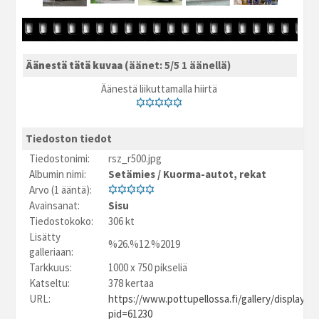
Äänestä tätä kuvaa
(äänet: 5/5 1 äänellä)
Äänestä liikuttamalla hiirtä
Tiedoston tiedot
Tiedostonimi:
rsz_r500.jpg
Albumin nimi:
Setämies
/
Kuorma-autot, rekat
Arvo (1 ääntä):
Avainsanat:
Sisu
Tiedostokoko:
306 kt
Lisätty
%26.%12.%2019
galleriaan:
Tarkkuus:
1000 x 750 pikseliä
Katseltu:
378 kertaa
URL:
https://www.pottupellossa.fi/gallery/displayim
pid=61230