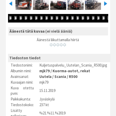
Äänestä tätä kuvaa
(ei vielä ääniä)
Äänestä liikuttamalla hiirtä
Tiedoston tiedot
Tiedostonimi:
Kuljetuspalvelu_Uutelan_Scania_R500.jpg
Albumin nimi:
mjk79
/
Kuorma-autot, rekat
Avainsanat:
Uutela
/
Scania
/
R500
Kuvaajan nimi:
mjk79
Kuva otettu
15.11.2019
pvm:
Paikkakunta:
Jyväskylä
Tiedostokoko:
237 kt
Lisätty
%21.%11.%2019
galleriaan: