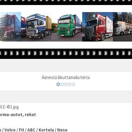
Äänestä liikuttamalla hiirtä
XZ-451.jpg
rma-autot, rekat
n
/
Volvo
/
FH
/
ABC
/
Kortela
/
Neso