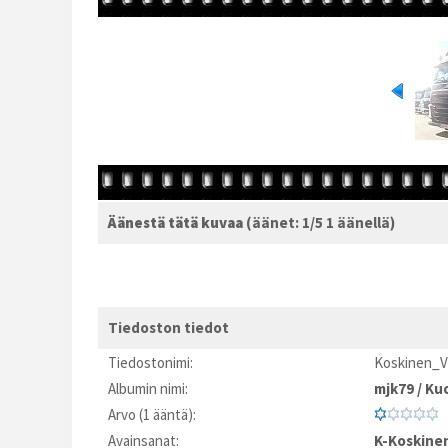
Äänestä tätä kuvaa
(äänet: 1/5 1 äänellä)
Tiedoston tiedot
Tiedostonimi:
Koskinen_V
Albumin nimi:
mjk79
/
Kuo
Arvo (1 ääntä):
Avainsanat:
K-Koskine