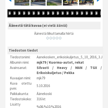
Äänestä tätä kuvaa
(ei vielä ääniä)
Äänestä liikuttamalla hiirtä
Tiedoston tiedot
Tiedostonimi:
Aanekosken_erikoiskuljetus_5_10_2016_3.JPG
Albumin nimi:
mjk79
/
Kuorma-autot, rekat
Avainsanat:
Silvasti
/
Heavy
/
MAN
/
TGX
/
4
Erikoiskuljetus
/
Pekka
Kuvaajan nimi:
mjk79
Kuva otettu
5.10.2016
pvm:
Paikkakunta:
Äänekoski
Tiedostokoko:
316 kt
Lisätty
%06.%10.%2016