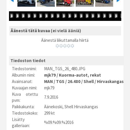
Äänestä tätä kuvaa
(ei vielä ääniä)
Äänestä liikuttamalla hiirtä
Tiedoston tiedot
Tiedostonimi:
MAN_TGS_26_480.JPG
Albumin nimi:
mjk79
/
Kuorma-autot, rekat
Avainsanat:
MAN
/
TGS
/
26.480
/
Shell
/
Hirvaskangas
Kuvaajan nimi:
mjk79
Kuva otettu
7.9.2016
pvm:
Paikkakunta:
Äänekoski, Shell Hirvaskangas
Tiedostokoko:
299 kt
Lisätty
%09.%09.%2016
galleriaan: