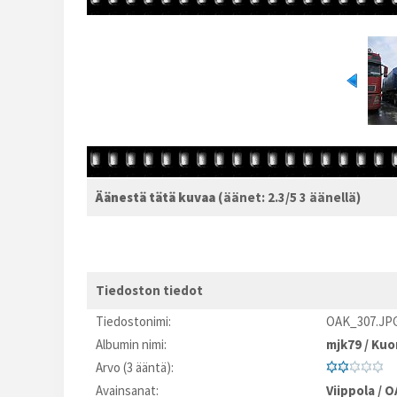
Äänestä tätä kuvaa
(äänet: 2.3/5 3 äänellä)
Tiedoston tiedot
Tiedostonimi:
OAK_307.JP
Albumin nimi:
mjk79
/
Kuo
Arvo (3 ääntä):
Avainsanat:
Viippola
/
O