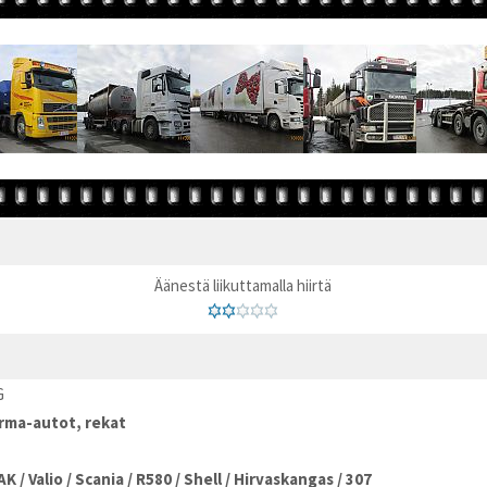
Äänestä liikuttamalla hiirtä
G
rma-autot, rekat
AK
/
Valio
/
Scania
/
R580
/
Shell
/
Hirvaskangas
/
307