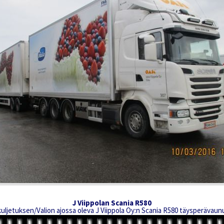
J Viippolan Scania R580
uljetuksen/Valion ajossa oleva J Viippola Oy:n Scania R580 täysperävaun