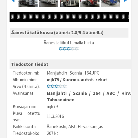
Äänestä tätä kuvaa
(äänet: 2.8/5 4 äänellä)
Äänestä liikuttamalla hiirtä
Tiedoston tiedot
Tiedostonimi:
Manijahdin_Scania_164.JPG
Albumin nimi:
mjk79
/
Kuorma-autot, rekat
Arvo (4 ääntä):
Avainsanat:
Manijahti
/
Scania
/
164
/
ABC
/
Hirvask
Tahvanainen
Kuvaajan nimi:
mjk79
Kuva otettu
11.3.2016
pvm:
Paikkakunta:
Äänekoski, ABC Hirvaskangas
Tiedostokoko:
207 kt