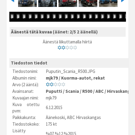
Äänestä tätä kuvaa
(äänet: 2/5 2 äänellä)
Äänestä liikuttamalla hiirtä
Tiedoston tiedot
Tiedostonimi:
Puputin_Scania_R500.JPG
Albumin nimi:
mjk79
/
Kuorma-autot, rekat
Arvo (2 ääntä):
Avainsanat:
Puputti
/
Scania
/
R500
/
ABC
/
Hirvaskangas
Kuvaajan nimi:
mjk79
Kuva otettu
6.12.2015
pvm:
Paikkakunta:
Äänekoski, ABC Hirvaskangas
Tiedostokoko:
175 kt
Lisätty
%07.%12.%2015