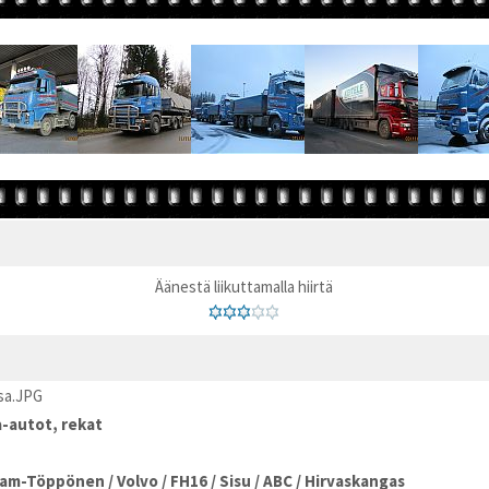
Äänestä liikuttamalla hiirtä
sa.JPG
-autot, rekat
am-Töppönen
/
Volvo
/
FH16
/
Sisu
/
ABC
/
Hirvaskangas