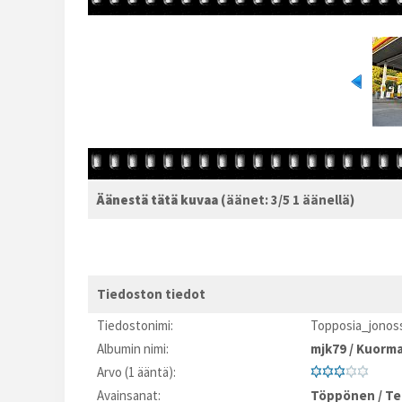
Äänestä tätä kuvaa
(äänet: 3/5 1 äänellä)
Tiedoston tiedot
Tiedostonimi:
Topposia_jonos
Albumin nimi:
mjk79
/
Kuorma
Arvo (1 ääntä):
Avainsanat:
Töppönen
/
Te