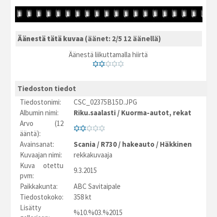
Äänestä tätä kuvaa
(äänet: 2/5 12 äänellä)
Äänestä liikuttamalla hiirtä
Tiedoston tiedot
Tiedostonimi:
CSC_02375B15D.JPG
Albumin nimi:
Riku.saalasti
/
Kuorma-autot, rekat
Arvo (12
ääntä):
Avainsanat:
Scania
/
R730
/
hakeauto
/
Häkkinen
Kuvaajan nimi:
rekkakuvaaja
Kuva otettu
9.3.2015
pvm:
Paikkakunta:
ABC Savitaipale
Tiedostokoko:
358 kt
Lisätty
%10.%03.%2015