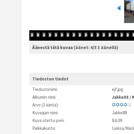
Äänestä tätä kuvaa
(äänet: 4/5 3 äänellä)
Tiedoston tiedot
Tiedostonimi:
ejf.jpg
Albumin nimi:
Jakke88
/
Arvo (3 ääntä):
Kuvaajan nimi:
Jakke88
Kuva otettu pvm:
8.6.09
Paikkakunta:
Lieksa/Märä