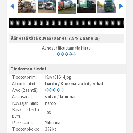
Äänestä tätä kuvaa
(äänet: 3.5/5 2 äänellä)
Äänestä liikuttamalla hiirtä
Tiedoston tiedot
Tiedostonimi:
Kuva016~4.jpg
Albumin nimi:
hardo
/
Kuorma-autot, rekat
Arvo (2 ääntä):
Avainsanat:
volvo
/
kumina
Kuvaajan nimi:
hardo
Kuva otettu
-06
pvm:
Paikkakunta:
Ylihärmä
Tiedostokoko:
352 kt