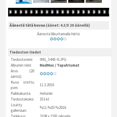
Äänestä tätä kuvaa
(äänet: 4.3/5 20 äänellä)
Äänestä liikuttamalla hiirtä
Tiedoston tiedot
Tiedostonimi:
IMG_5443~0.JPG
Albumin nimi:
MadMax
/
Tapahtumat
Arvo (20
ääntä):
Kuva otettu
11.3.2016
pvm:
Paikkakunta:
Helsinki
Tiedostokoko:
353 kt
Lisätty
%11.%03.%2016
galleriaan:
Tarkkuus:
2108 x 1581 pikseliä