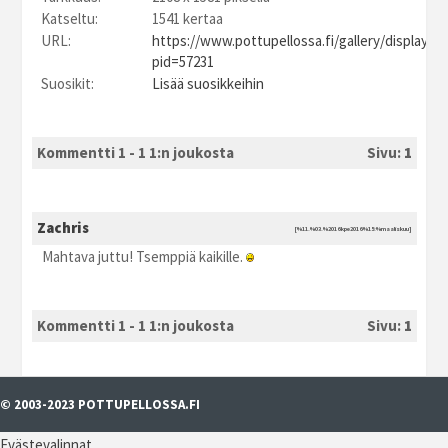
Katseltu:
1541 kertaa
URL:
https://www.pottupellossa.fi/gallery/displayim
pid=57231
Suosikit:
Lisää suosikkeihin
Kommentti 1 - 1 1:n joukosta
Sivu:
1
Zachris
[%11.%03.%2016 kpe2016 %15:%maaliskuu]
Mahtava juttu! Tsemppiä kaikille.
Kommentti 1 - 1 1:n joukosta
Sivu:
1
© 2003-2023 POTTUPELLOSSA.FI
Evästevalinnat