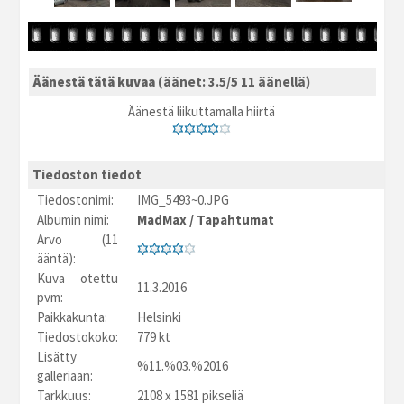
Äänestä tätä kuvaa
(äänet: 3.5/5 11 äänellä)
Äänestä liikuttamalla hiirtä
Tiedoston tiedot
Tiedostonimi:
IMG_5493~0.JPG
Albumin nimi:
MadMax
/
Tapahtumat
Arvo (11
ääntä):
Kuva otettu
11.3.2016
pvm:
Paikkakunta:
Helsinki
Tiedostokoko:
779 kt
Lisätty
%11.%03.%2016
galleriaan:
Tarkkuus:
2108 x 1581 pikseliä