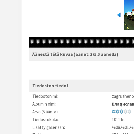
Äänestä tätä kuvaa
(äänet: 3/5 5 äänellä)
Tiedoston tiedot
Tiedostonimi:
zagruzheno
Albumin nimi:
Владисла
Arvo (5 ääntä):
Tiedostokoko:
1011 kt
Lisätty galleriaan:
%08.%01.%