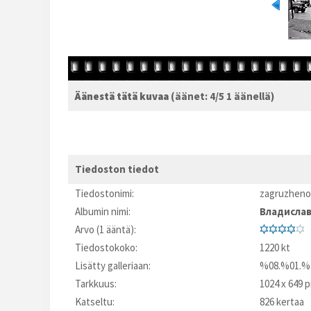
Äänestä tätä kuvaa
(äänet: 4/5 1 äänellä)
Tiedoston tiedot
Tiedostonimi:
zagruzheno
Albumin nimi:
Владисла
Arvo (1 ääntä):
Tiedostokoko:
1220 kt
Lisätty galleriaan:
%08.%01.%
Tarkkuus:
1024 x 649 p
Katseltu:
826 kertaa