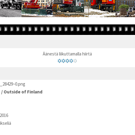
Äänestä liikuttamalla hiirtä
_28429~0.png
в
/
Outside of Finland
2016
ikseliä