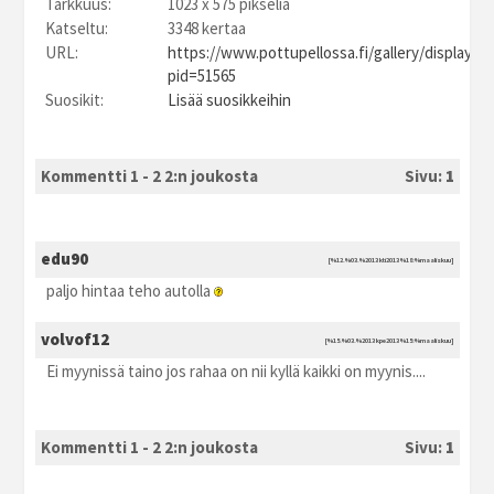
Tarkkuus:
1023 x 575 pikseliä
Katseltu:
3348 kertaa
URL:
https://www.pottupellossa.fi/gallery/displayim
pid=51565
Suosikit:
Lisää suosikkeihin
Kommentti 1 - 2 2:n joukosta
Sivu:
1
edu90
[%12.%03.%2013 kti2013 %18:%maaliskuu]
paljo hintaa teho autolla
volvof12
[%15.%03.%2013 kpe2013 %15:%maaliskuu]
Ei myynissä taino jos rahaa on nii kyllä kaikki on myynis....
Kommentti 1 - 2 2:n joukosta
Sivu:
1