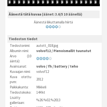
Äänestä tätä kuvaa
(äänet: 3.6/5 10 äänellä)
Äänestä liikuttamalla hiirtä
Tiedoston tiedot
Tiedostonimi:
autott_018.jpg
Albumin nimi:
volvof12
/
Pienoismallit tuunatut
Arvo (10
ääntä):
Avainsanat:
volvo
/
fh
/
battery
/
teho
Kuvaajan nimi:
volvof12
Kuva otettu
2012
pvm:
Paikkakunta:
Mikkeli
Tiedostokoko:
144 kt
Lisätty
%26.%02.%2013
galleriaan: