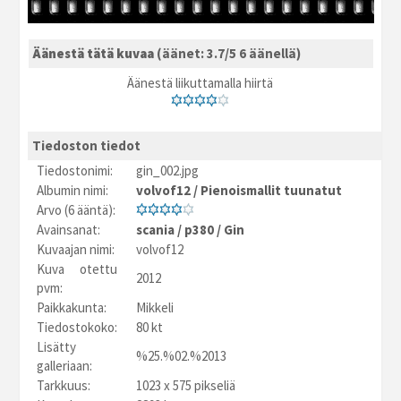
Äänestä tätä kuvaa
(äänet: 3.7/5 6 äänellä)
Äänestä liikuttamalla hiirtä
Tiedoston tiedot
Tiedostonimi:
gin_002.jpg
Albumin nimi:
volvof12
/
Pienoismallit tuunatut
Arvo (6 ääntä):
Avainsanat:
scania
/
p380
/
Gin
Kuvaajan nimi:
volvof12
Kuva otettu
2012
pvm:
Paikkakunta:
Mikkeli
Tiedostokoko:
80 kt
Lisätty
%25.%02.%2013
galleriaan:
Tarkkuus:
1023 x 575 pikseliä