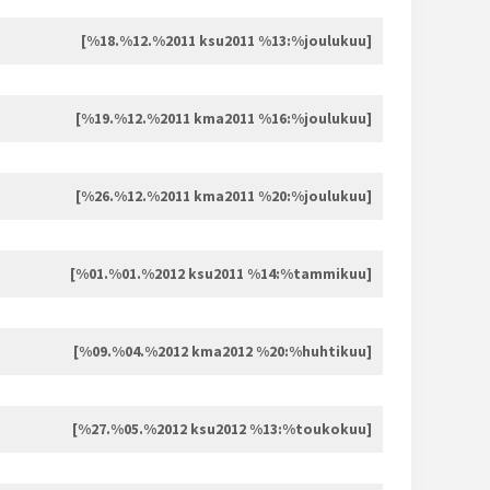
[%18.%12.%2011 ksu2011 %13:%joulukuu]
[%19.%12.%2011 kma2011 %16:%joulukuu]
[%26.%12.%2011 kma2011 %20:%joulukuu]
[%01.%01.%2012 ksu2011 %14:%tammikuu]
[%09.%04.%2012 kma2012 %20:%huhtikuu]
[%27.%05.%2012 ksu2012 %13:%toukokuu]