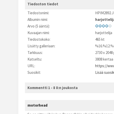
Tiedoston tiedot
Tiedostonimi:
HPIM2892.
Albumin nimi:
harjottelij
Arvo (5 ääntä):
Kuvaajan nimi:
harjottelija
Tiedostokoko:
465 kt
Lisätty galleriaan:
%16.%12.%
Tarkkuus:
2730 x 2048 
Katseltu:
3808 kertaa
URL:
https://www
Suosikit:
Lisää suosi
Kommentti 1 - 8 8:n joukosta
motorhead