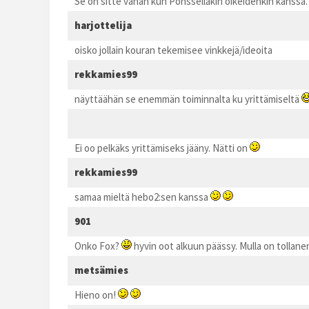
Se on sitte vähän kun Ponssellakin oikeidenkin kanssa. 
harjottelija
oisko jollain kouran tekemisee vinkkejä/ideoita
rekkamies99
näyttäähän se enemmän toiminnalta ku yrittämiseltä
Ei oo pelkäks yrittämiseks jääny. Nätti on
rekkamies99
samaa mieltä hebo2:sen kanssa
901
Onko Fox?
hyvin oot alkuun päässy. Mulla on tolla
metsämies
Hieno on!