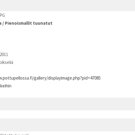
JPG
a
/
Pienoismallit tuunatut
2011
pikseliä
.pottupellossa.fi/gallery/displayimage.php?pid=47085
kkeihin