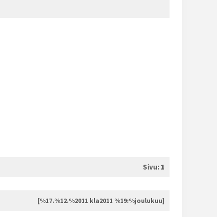
Sivu:
1
[%17.%12.%2011 kla2011 %19:%joulukuu]