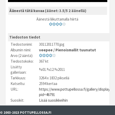
Äänestä tätä kuvaa
(äänet: 3.5/5 2 äänellä)
Äänestä liikuttamalla hiirtä
Tiedoston tiedot
Tiedostonimi:
30112011770.jpg
Albumin nimi:
veepee
/
Pienoismallit tuunatut
Arvo (2 ääntä):
Tiedostokoko:
367 kt
Lisätty
%01.%12.%2011
galleriaan:
Tarkkuus:
3264 x 1832 pikseliä
Katseltu:
2594 kertaa
URL:
https://www.pottupellossa.fi/gallery/displayim
pid=46791
Suosikit:
Lisää suosikkeihin
© 2003-2023 POTTUPELLOSSA.FI