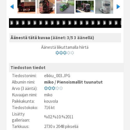
Äänestä tätä kuvaa
(äänet: 3/5 3 äänellä)
Äänestä liikuttamalla hiirtä
Tiedoston tiedot
Tiedostonimi:
elkku_003.JPG
Albumin nimi:
miko
/
Pienoismallit tuunatut
Arvo (3 ääntä):
Kuvaajan nimi:
miko
Paikkakunta:
kouvola
Tiedostokoko:
716 kt
Lisätty
%02.%10.%2011
galleriaan:
Tarkkuus:
2730 x 2048 pikseliä