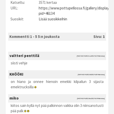
Katseltu:
3571 kertaa
URL:
https://www.pottupellossa.fi/gallery/displayim
pid=46134
Suosikit:
Lisää suosikkeihin
Kommentti 1 - 5 5:n joukosta
Sivu:
1
valtteri penttilä
[%02.%10.%2011 ksu2011 %18:%lokakuu]
siisti vehje
KHÖÖKI
[%04.%10.%2011 kti2011 %20:%lokakuu]
on hiano ja onnee hienoin emekki kilpailun 3 sijasta
emektrucksilla
miko
[%05.%10.%2011 kke2011 %16:%lokakuu]
kiitos sain kyllä nyt pää palkinnon vaikka olin 3 niinsanotusti
pää palk