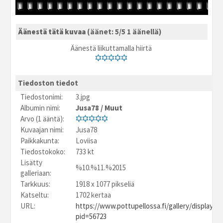
Äänestä tätä kuvaa
(äänet: 5/5 1 äänellä)
Äänestä liikuttamalla hiirtä
Tiedoston tiedot
Tiedostonimi:
3.jpg
Albumin nimi:
Jusa78
/
Muut
Arvo (1 ääntä):
Kuvaajan nimi:
Jusa78
Paikkakunta:
Loviisa
Tiedostokoko:
733 kt
Lisätty
%10.%11.%2015
galleriaan:
Tarkkuus:
1918 x 1077 pikseliä
Katseltu:
1702 kertaa
URL:
https://www.pottupellossa.fi/gallery/displayim
pid=56723