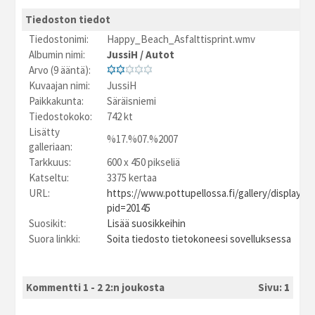
Tiedoston tiedot
Tiedostonimi:
Happy_Beach_Asfalttisprint.wmv
Albumin nimi:
JussiH
/
Autot
Arvo (9 ääntä):
Kuvaajan nimi:
JussiH
Paikkakunta:
Säräisniemi
Tiedostokoko:
742 kt
Lisätty
%17.%07.%2007
galleriaan:
Tarkkuus:
600 x 450 pikseliä
Katseltu:
3375 kertaa
URL:
https://www.pottupellossa.fi/gallery/displayim
pid=20145
Suosikit:
Lisää suosikkeihin
Suora linkki:
Soita tiedosto tietokoneesi sovelluksessa
Kommentti 1 - 2 2:n joukosta
Sivu:
1