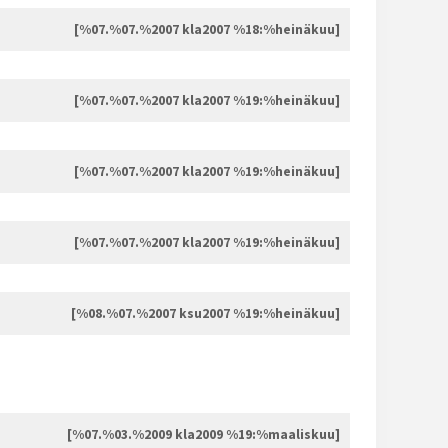
[%07.%07.%2007 kla2007 %18:%heinäkuu]
[%07.%07.%2007 kla2007 %19:%heinäkuu]
[%07.%07.%2007 kla2007 %19:%heinäkuu]
[%07.%07.%2007 kla2007 %19:%heinäkuu]
[%08.%07.%2007 ksu2007 %19:%heinäkuu]
[%07.%03.%2009 kla2009 %19:%maaliskuu]