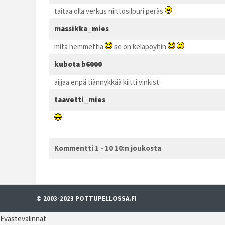
taitaa olla verkus niittosilpuri peräs
massikka_mies
mitä hemmettiä
se on kelapöyhin
kubota b6000
aijjaa enpä tiännykkää kiitti vinkist
taavetti_mies
Kommentti 1 - 10 10:n joukosta
© 2003-2023 POTTUPELLOSSA.FI
Evästevalinnat