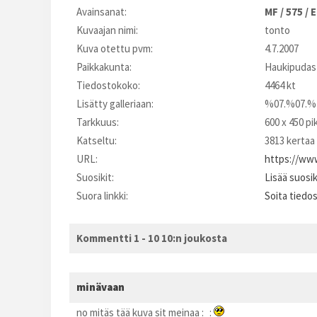
Avainsanat:
MF
/
575
/
E
Kuvaajan nimi:
tonto
Kuva otettu pvm:
4.7.2007
Paikkakunta:
Haukipudas
Tiedostokoko:
4464 kt
Lisätty galleriaan:
%07.%07.%
Tarkkuus:
600 x 450 pi
Katseltu:
3813 kertaa
URL:
https://www
Suosikit:
Lisää suosi
Suora linkki:
Soita tiedo
Kommentti 1 - 10 10:n joukosta
minävaan
no mitäs tää kuva sit meinaa :_: