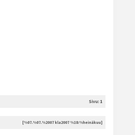
Sivu:
1
[%07.%07.%2007 kla2007 %18:%heinäkuu]