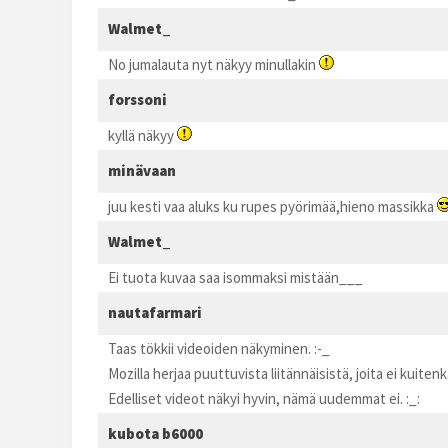
Walmet_
No jumalauta nyt näkyy minullakin
forssoni
kyllä näkyy
minävaan
juu kesti vaa aluks ku rupes pyörimää,hieno massikka
Walmet_
Ei tuota kuvaa saa isommaksi mistään___
nautafarmari
Taas tökkii videoiden näkyminen. :-_
Mozilla herjaa puuttuvista liitännäisistä, joita ei kuite
Edelliset videot näkyi hyvin, nämä uudemmat ei. :_:
kubota b6000