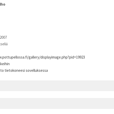
lho
2007
kseliä
.pottupellossa.fi/gallery/displayimage.php?pid=19923
kkeihin
sto tietokoneesi sovelluksessa