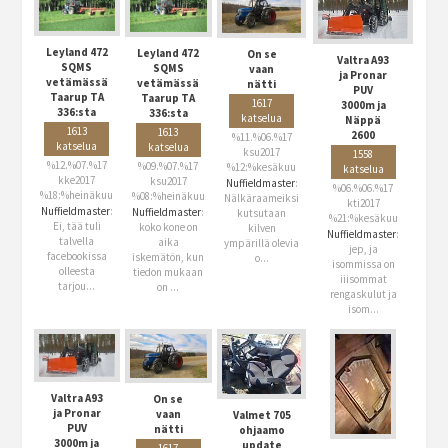
Leyland 472
Leyland 472
On se
Valtra A93
SQMS
SQMS
vaan
ja Pronar
vetämässä
vetämässä
nätti
PUV
Taarup TA
Taarup TA
1617
3000m ja
336:sta
336:sta
katselua
Näppä
1613
1613
2600
%11.%06.%17
katselua
katselua
ksu2017
1558
%12.%07.%17
%09.%07.%17
%12:%kesäkuu
katselua
kke2017
ksu2017
Nuffieldmaster
:
%06.%06.%17
%18:%heinäkuu
%08:%heinäkuu
Nälkäraameiksi
kti2017
Nuffieldmaster
:
Nuffieldmaster
:
kutsutaan
%21:%kesäkuu
Ei, tää tuli
koko kone on
kilven
Nuffieldmaster
:
talvella
aika
ympärillä olevia
jep, ja
facebookissa
iskemätön, kun
o...
isommissa on
olleesta
tiedon mukaan
iiisommat
tarjou...
on ...
rengaskulut ja
isom...
Valtra A93
On se
ja Pronar
vaan
Valmet 705
PUV
nätti
ohjaamo
3000m ja
update
1617