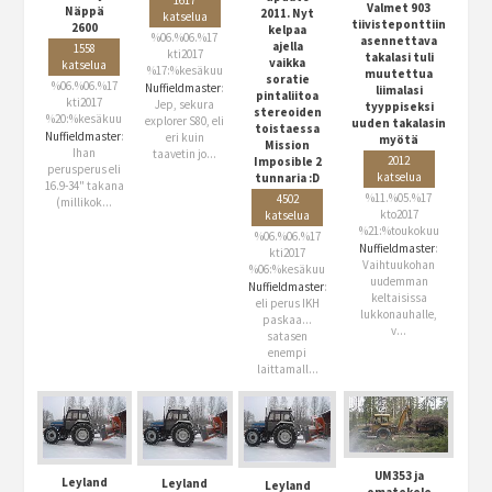
Valmet 903
Näppä
2011. Nyt
katselua
tiivisteponttiin
2600
kelpaa
%06.%06.%17
asennettava
ajella
1558
kti2017
takalasi tuli
vaikka
katselua
%17:%kesäkuu
muutettua
soratie
%06.%06.%17
Nuffieldmaster
:
liimalasi
pintaliitoa
kti2017
Jep, sekura
tyyppiseksi
stereoiden
%20:%kesäkuu
explorer S80, eli
uuden takalasin
toistaessa
Nuffieldmaster
:
eri kuin
myötä
Mission
Ihan
taavetin jo...
2012
Imposible 2
perusperus eli
katselua
tunnaria :D
16.9-34" takana
%11.%05.%17
4502
(millikok...
kto2017
katselua
%21:%toukokuu
%06.%06.%17
Nuffieldmaster
:
kti2017
Vaihtuukohan
%06:%kesäkuu
uudemman
Nuffieldmaster
:
keltaisissa
eli perus IKH
lukkonauhalle,
paskaa...
v...
satasen
enempi
laittamall...
UM353 ja
Leyland
Leyland
Leyland
omatekele